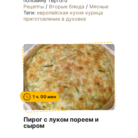
половину тертого
Рецепты
/
Вторые блюда
/
Мясные
Теги:
европейская кухня
курица
приготовление в духовке
1 ч. 00 мин
Пирог с луком пореем и
сыром