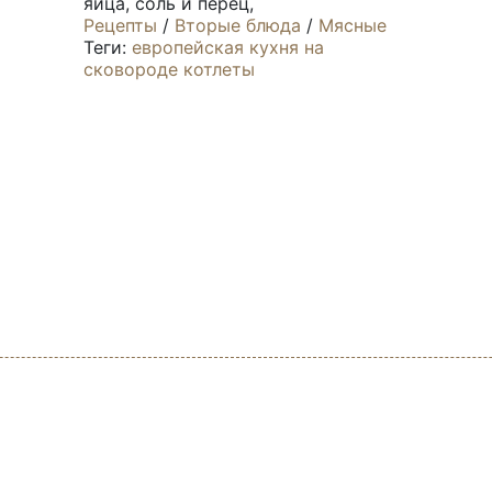
яйца, соль и перец,
Рецепты
/
Вторые блюда
/
Мясные
Теги:
европейская кухня
на
сковороде
котлеты
создан для того чтобы вы смогли научиться вкусн
рников рецептов посвящены здоровой пище, ориг
кому меню и многому другому.