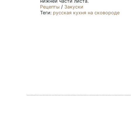
нижней части листа.
Рецепты
/
Закуски
Теги:
русская кухня
на сковороде
Кулинарный проект sbornik-recipes.ru 
кухонь со всего мира. Множество сбо
приготовлением с фото, а так же детс