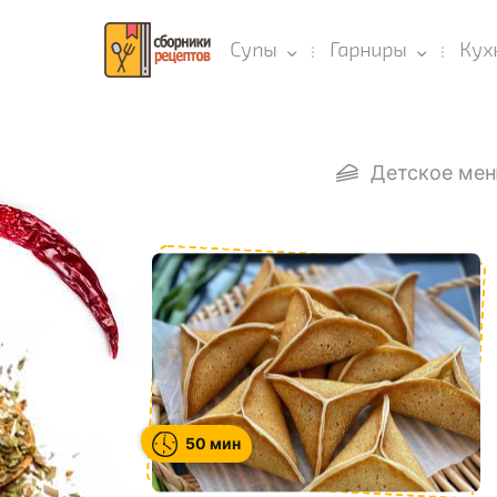
Супы
Гарниры
Кух
Детское ме
50 мин