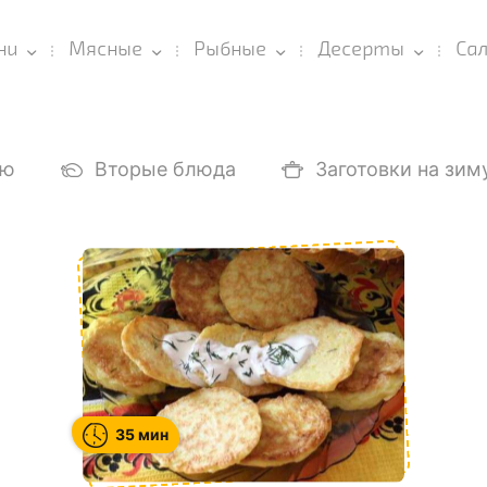
ни
Мясные
Рыбные
Десерты
Са
ню
Вторые блюда
Заготовки на зим
35 мин