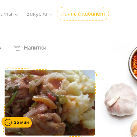
латы
Закуски
Личный кабинет
у
Напитки
35 мин