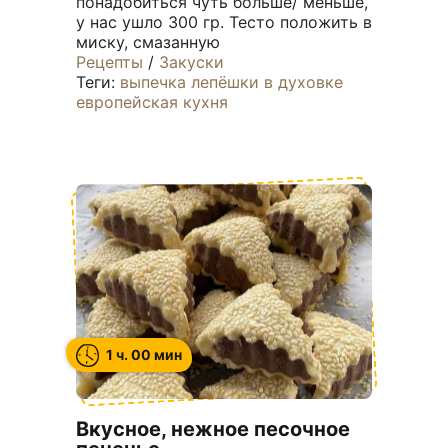
понадобиться чуть больше/ меньше,
у нас ушло 300 гр. Тесто положить в
миску, смазанную
Рецепты
/
Закуски
Теги:
выпечка
лепёшки
в духовке
европейская кухня
1 ч. 00 мин
Вкусное, нежное песочное