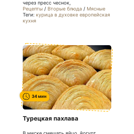
через пресс чеснок,
Рецепты
/
Вторые блюда
/
Мясные
Теги:
курица
в духовке
европейская
кухня
34 мин
Турецкая пахлава
В миске смешать яйцо, йогурт,