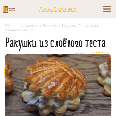
Личный кабинет
Сборники рецептов
»
Рецепты
»
Закуски
» Ракушки из
слоёного теста
Ракушки из слоёного теста