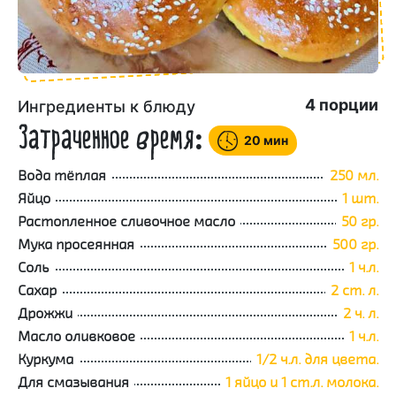
4
порции
Ингредиенты к блюду
Затраченное время:
20 мин
Вода тёплая
250 мл.
Яйцо
1 шт.
Растопленное сливочное масло
50 гр.
Мука просеянная
500 гр.
Соль
1 ч.л.
Сахар
2 ст. л.
Дрожжи
2 ч. л.
Масло оливковое
1 ч.л.
Куркума
1/2 ч.л. для цвета.
Для смазывания
1 яйцо и 1 ст.л. молока.