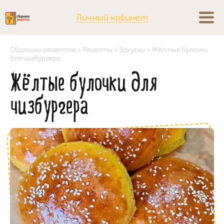
Личный кабинет
Сборники рецептов
»
Рецепты
»
Закуски
» Жёлтые булочки
для чизбургера
Жёлтые булочки для
чизбургера